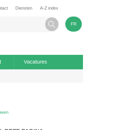
tact
Diensten
A-Z index
FR
t
Vacatures