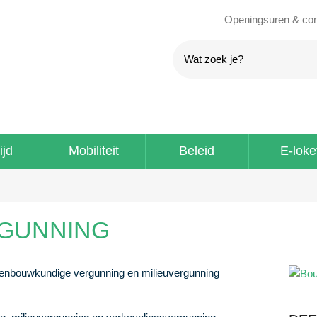
Openingsuren & con
ijd
Mobiliteit
Beleid
E-loke
GUNNING
denbouwkundige vergunning en milieuvergunning