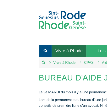
Retour
Vivre à Rhode
Loisi
à
la
Vivre à Rhode
CPAS
Aid
page
d'accueil
BUREAU D'AIDE 
Le 3e MARDI du mois il y a une permanence
Lors de la permanence du bureau d’aide juri
conseils de première ligne d’un avocat. N'h