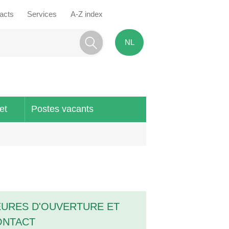
tacts
Services
A-Z index
NL
et
Postes vacants
URES D'OUVERTURE ET
ONTACT