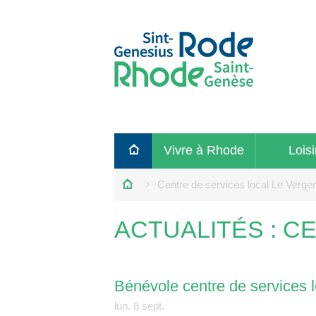
Retour
Vivre à Rhode
Loisi
à
la
Centre de services local Le Verge
page
d'accueil
ACTUALITÉS
: C
Bénévole centre de services l
lun.
8
sept.