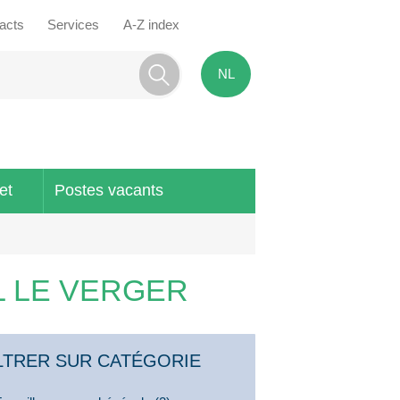
tacts
Services
A-Z index
NL
et
Postes vacants
L LE VERGER
LTRER SUR CATÉGORIE